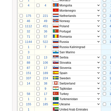
1
Monaco
4
4
Mongolia
Montenegro
175
221
Netherlands
46
49
Norway
1112
451
Poland
32
36
Portugal
71
57
Romania
1144
522
Russia
1
7
Russia Kaliningrad
3
San Marino
12
13
Serbia
88
106
Slovakia
87
17
Slovenia
151
189
Spain
337
224
Sweden
14
38
Switzerland
9
Tajikistan
58
17
Turkey
1
3
Turkmenistan
155
185
Ukraine
1
United Arab Emirates