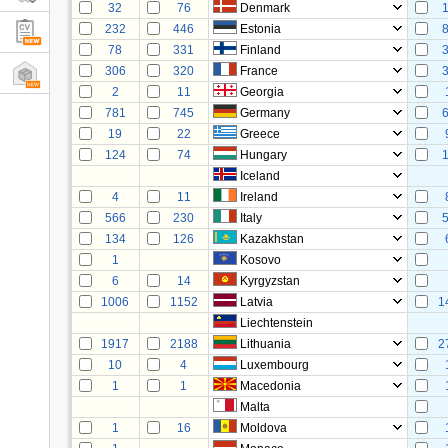
32
76
Denmark
232
446
Estonia
78
331
Finland
306
320
France
2
11
Georgia
781
745
Germany
19
22
Greece
124
74
Hungary
Iceland
4
11
Ireland
566
230
Italy
134
126
Kazakhstan
1
Kosovo
6
14
Kyrgyzstan
1006
1152
Latvia
1
Liechtenstein
1917
2188
Lithuania
2
10
4
Luxembourg
1
1
Macedonia
Malta
1
16
Moldova