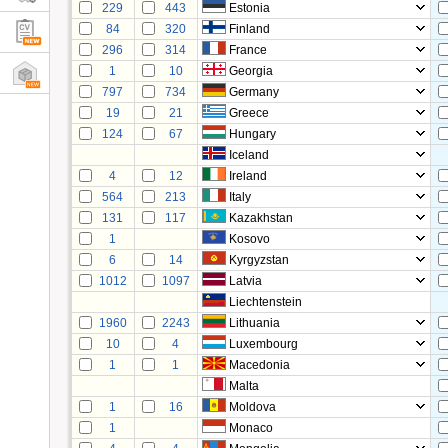
229
443
Estonia
84
320
Finland
296
314
France
1
10
Georgia
797
734
Germany
19
21
Greece
124
67
Hungary
Iceland
4
12
Ireland
564
213
Italy
131
117
Kazakhstan
1
Kosovo
6
14
Kyrgyzstan
1012
1097
Latvia
Liechtenstein
1960
2243
Lithuania
10
4
Luxembourg
1
1
Macedonia
Malta
1
16
Moldova
1
Monaco