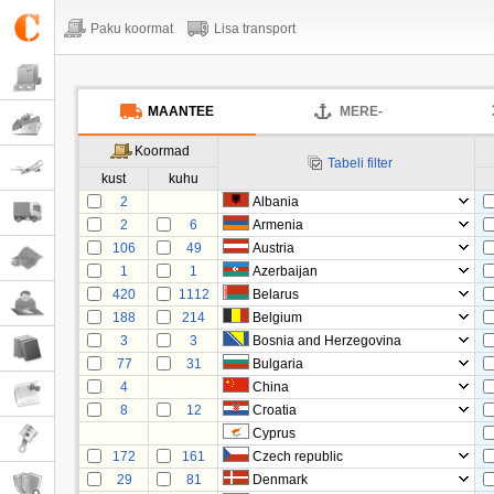
Paku koormat
Lisa transport
MAANTEE
MERE-
Koormad
Tabeli filter
kust
kuhu
2
Albania
2
6
Armenia
106
49
Austria
1
1
Azerbaijan
420
1112
Belarus
188
214
Belgium
3
3
Bosnia and Herzegovina
77
31
Bulgaria
4
China
8
12
Croatia
Cyprus
172
161
Czech republic
29
81
Denmark