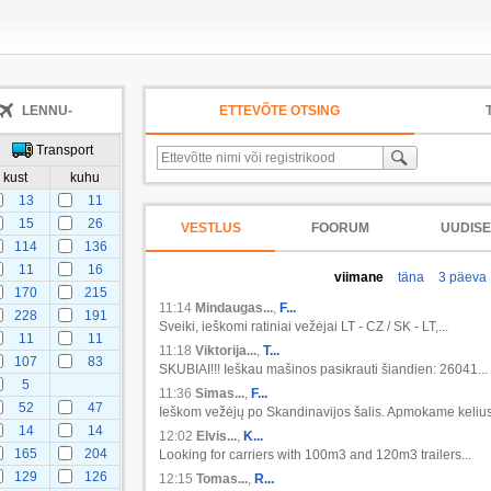
LENNU-
ETTEVÕTE OTSING
Transport
kust
kuhu
13
11
15
26
VESTLUS
FOORUM
UUDIS
114
136
11
16
viimane
täna
3 päeva
170
215
11:14
Mindaugas...
,
F...
228
191
Sveiki, ieškomi ratiniai vežėjai LT - CZ / SK - LT,...
11
11
11:18
Viktorija...
,
T...
107
83
SKUBIAI!!! Ieškau mašinos pasikrauti šiandien: 26041...
5
11:36
Simas...
,
F...
52
47
Ieškom vežėjų po Skandinavijos šalis. Apmokame kelius.
14
14
12:02
Elvis...
,
K...
165
204
Looking for carriers with 100m3 and 120m3 trailers...
129
126
12:15
Tomas...
,
R...