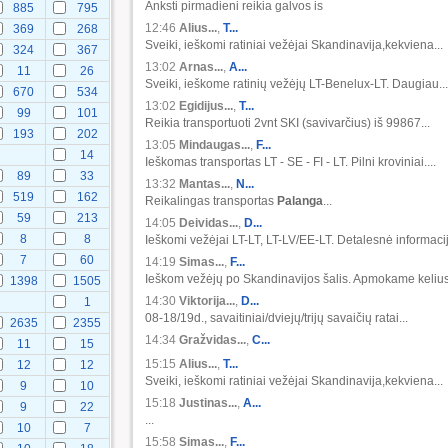
Anksti pirmadieni reikia galvos is
885
795
12:46
Alius...
,
T...
369
268
Sveiki, ieškomi ratiniai vežėjai Skandinavija,kekviena...
324
367
13:02
Arnas...
,
A...
11
26
Sveiki, ieškome ratinių vežėjų LT-Benelux-LT. Daugiau...
670
534
13:02
Egidijus...
,
T...
99
101
Reikia transportuoti 2vnt SKI (savivarčius) iš 99867...
193
202
13:05
Mindaugas...
,
F...
14
Ieškomas transportas LT - SE - FI - LT. Pilni kroviniai....
89
33
13:32
Mantas...
,
N...
519
162
Reikalingas transportas
Palanga
...
59
213
14:05
Deividas...
,
D...
8
8
Ieškomi vežėjai LT-LT, LT-LV/EE-LT. Detalesnė informacij
7
60
14:19
Simas...
,
F...
Ieškom vežėjų po Skandinavijos šalis. Apmokame kelius.
1398
1505
14:30
Viktorija...
,
D...
1
08-18/19d., savaitiniai/dviejų/trijų savaičių ratai...
2635
2355
14:34
Gražvidas...
,
C...
11
15
15:15
Alius...
,
T...
12
12
Sveiki, ieškomi ratiniai vežėjai Skandinavija,kekviena...
9
10
15:18
Justinas...
,
A...
9
22
...
10
7
15:58
Simas...
,
F...