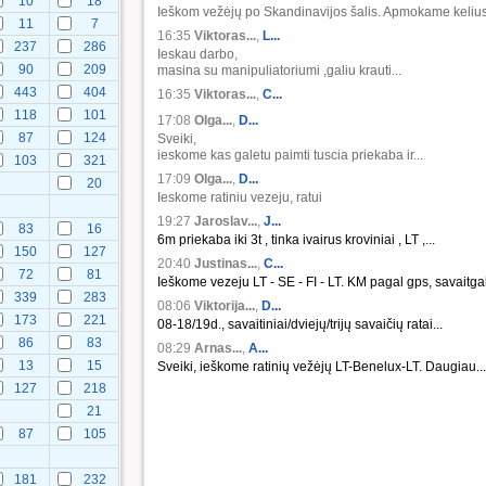
10
18
Ieškom vežėjų po Skandinavijos šalis. Apmokame kelius.
11
7
16:35
Viktoras...
,
L...
237
286
Ieskau darbo,
90
209
masina su manipuliatoriumi ,galiu krauti...
443
404
16:35
Viktoras...
,
C...
118
101
17:08
Olga...
,
D...
87
124
Sveiki,
ieskome kas galetu paimti tuscia priekaba ir...
103
321
17:09
Olga...
,
D...
20
Ieskome ratiniu vezeju, ratui
19:27
Jaroslav...
,
J...
83
16
6m priekaba iki 3t , tinka ivairus kroviniai , LT ,...
150
127
20:40
Justinas...
,
C...
72
81
Ieškome vezeju LT - SE - FI - LT. KM pagal gps, savaitgali
339
283
08:06
Viktorija...
,
D...
173
221
08-18/19d., savaitiniai/dviejų/trijų savaičių ratai...
86
83
08:29
Arnas...
,
A...
13
15
Sveiki, ieškome ratinių vežėjų LT-Benelux-LT. Daugiau...
127
218
21
87
105
181
232