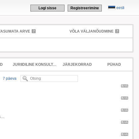
eesti
Logi sisse
Registreerimine
TASUMATA ARVE
VÕLA VÄLJANÕUDMINE
ED
JURIIDILINE KONSULTATSIOON
JÄRJEKORRAD
PÜHAD
7 päeva
...