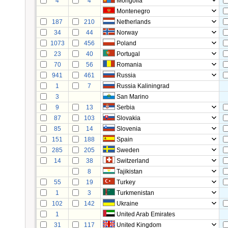
4
4
Mongolia
Montenegro
187
210
Netherlands
34
44
Norway
1073
456
Poland
23
40
Portugal
70
56
Romania
941
461
Russia
1
7
Russia Kaliningrad
3
San Marino
9
13
Serbia
87
103
Slovakia
85
14
Slovenia
151
188
Spain
285
205
Sweden
14
38
Switzerland
8
Tajikistan
55
19
Turkey
1
3
Turkmenistan
102
142
Ukraine
1
United Arab Emirates
31
117
United Kingdom