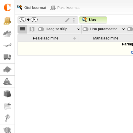
Otsi koormat
Paku koormat
Uus
Haagise tüüp
Lisa parameetrid
Pealelaadimine
Mahalaadimine
Päring
O