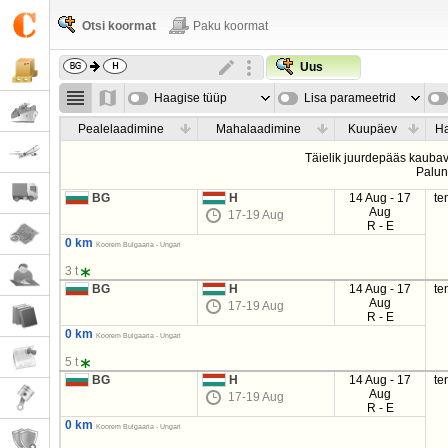
Otsi koormat
Paku koormat
Uus
Haagise tüüp
Lisa parameetrid
Pealelaadimine
Mahalaadimine
Kuupäev
Ha
Täielik juurdepääs kaubave
Palu
BG
H
14 Aug - 17
te
Aug
17-19 Aug
R - E
0 km
Koorem Bulgaaria - Ungari
3 t
BG
H
14 Aug - 17
te
Aug
17-19 Aug
R - E
0 km
Koorem Bulgaaria - Ungari
5 t
BG
H
14 Aug - 17
te
Aug
17-19 Aug
R - E
0 km
Koorem Bulgaaria - Ungari