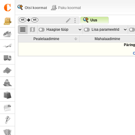
Otsi koormat
Paku koormat
Uus
Haagise tüüp
Lisa parameetrid
Pealelaadimine
Mahalaadimine
Päring
O