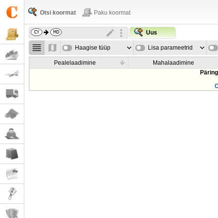
Otsi koormat
Paku koormat
Uus
Haagise tüüp
Lisa parameetrid
Pealelaadimine
Mahalaadimine
Päring
O