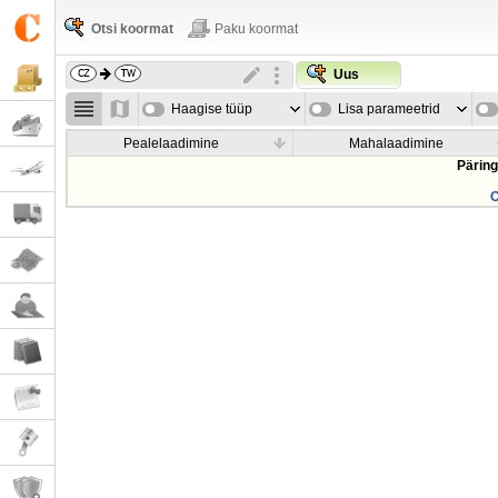
Otsi koormat
Paku koormat
Uus
Haagise tüüp
Lisa parameetrid
Pealelaadimine
Mahalaadimine
Päring
O