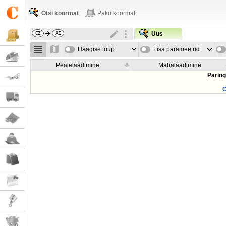
Otsi koormat
Paku koormat
Uus
Haagise tüüp
Lisa parameetrid
Pealelaadimine
Mahalaadimine
Päring
O