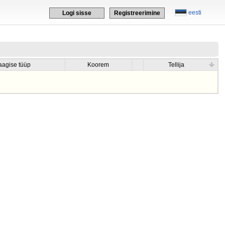
eesti
Logi sisse
Registreerimine
aagise tüüp
Koorem
Tellija