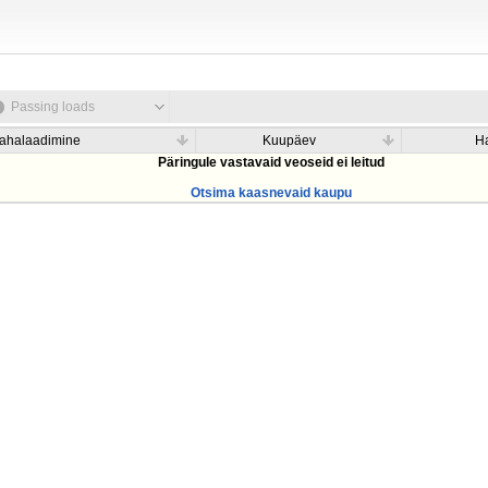
Passing loads
ahalaadimine
Kuupäev
H
Päringule vastavaid veoseid ei leitud
Otsima kaasnevaid kaupu