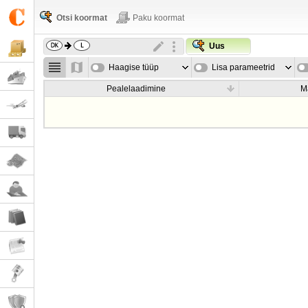
Otsi koormat
Paku koormat
Uus
Haagise tüüp
Lisa parameetrid
Pealelaadimine
M