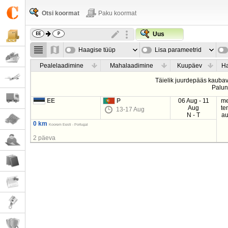
Otsi koormat
Paku koormat
Uus
Haagise tüüp
Lisa parameetrid
Pealelaadimine
Mahalaadimine
Kuupäev
Ha
Täielik juurdepääs kaubave
Palu
EE
P
06 Aug - 11
me
Aug
te
13-17 Aug
N - T
au
0 km
Koorem Eesti - Portugal
2 päeva