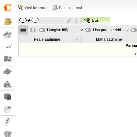
Otsi koormat
Paku koormat
Uus
Haagise tüüp
Lisa parameetrid
Pealelaadimine
Mahalaadimine
Päring
O