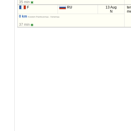
35 min
F
RU
13 Aug
te
N
me
0 km
Koorem Prantsusmaa - Venemaa
37 min