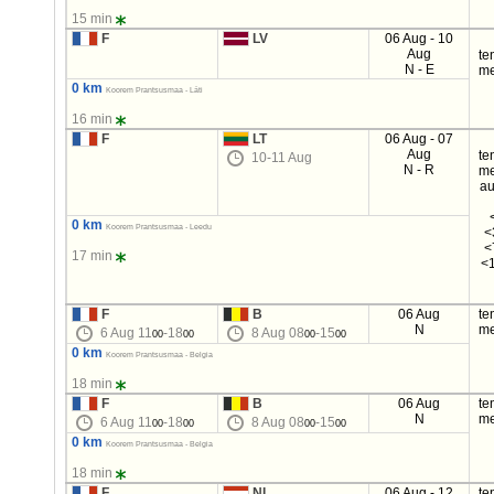
15 min
F
LV
06 Aug - 10
Aug
te
N - E
me
0 km
Koorem Prantsusmaa - Läti
16 min
F
LT
06 Aug - 07
Aug
te
10-11 Aug
N - R
me
au
0 km
Koorem Prantsusmaa - Leedu
<
<
17 min
<1
F
B
06 Aug
te
N
me
6 Aug 11
-18
8 Aug 08
-15
00
00
00
00
0 km
Koorem Prantsusmaa - Belgia
18 min
F
B
06 Aug
te
N
me
6 Aug 11
-18
8 Aug 08
-15
00
00
00
00
0 km
Koorem Prantsusmaa - Belgia
18 min
F
NL
06 Aug - 12
te