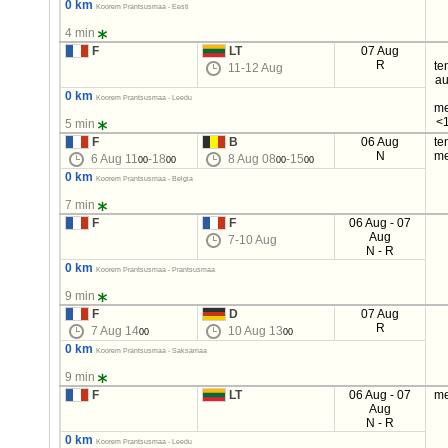
0 km
Koorem Prantsusmaa - Eesti
4 min
F
LT
07 Aug
R
te
11-12 Aug
au
0 km
Koorem Prantsusmaa - Leedu
me
<1
5 min
F
B
06 Aug
te
N
me
6 Aug 11
-18
8 Aug 08
-15
00
00
00
00
0 km
Koorem Prantsusmaa - Belgia
7 min
F
F
06 Aug - 07
Aug
7-10 Aug
N - R
0 km
Koorem Prantsusmaa - Prantsusmaa
9 min
F
D
07 Aug
R
7 Aug 14
10 Aug 13
00
00
0 km
Koorem Prantsusmaa - Saksamaa
9 min
F
LT
06 Aug - 07
me
Aug
N - R
0 km
Koorem Prantsusmaa - Leedu