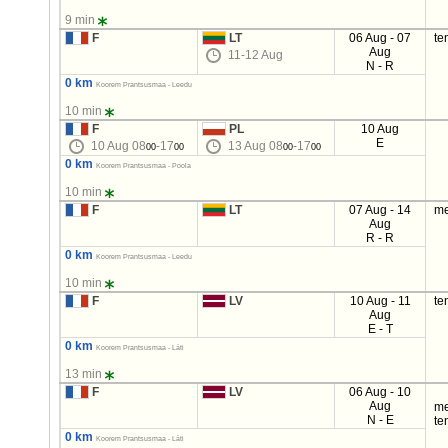
9 min
F
LT
06 Aug - 07
te
Aug
11-12 Aug
N - R
0 km
Koorem Prantsusmaa - Leedu
10 min
F
PL
10 Aug
E
10 Aug 08
-17
13 Aug 08
-17
00
00
00
00
0 km
Koorem Prantsusmaa - Poola
10 min
F
LT
07 Aug - 14
me
Aug
R - R
0 km
Koorem Prantsusmaa - Leedu
10 min
F
LV
10 Aug - 11
te
Aug
E - T
0 km
Koorem Prantsusmaa - Läti
13 min
F
LV
06 Aug - 10
Aug
me
N - E
te
0 km
Koorem Prantsusmaa - Läti