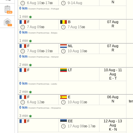
N
6 Aug 10
-17
9-14 Aug
30
00
0 km
Koorem Prantsusmaa - Portugal
1 min
F
B
07 Aug
R
7 Aug 09
7 Aug 15
00
00
0 km
Koorem Prantsusmaa - Belgia
1 min
F
NL
07 Aug
R
7 Aug 08
-19
10 Aug 10
00
30
00
0 km
Koorem Prantsusmaa - Holland
2 min
F
LT
10 Aug - 11
Aug
E - T
0 km
Koorem Prantsusmaa - Leedu
2 min
F
E
06 Aug
N
te
6 Aug 12
10 Aug 01
00
00
0 km
Koorem Prantsusmaa - Hispaania
3 min
F
EE
12 Aug - 13
Aug
17 Aug 08
-17
00
00
K - N