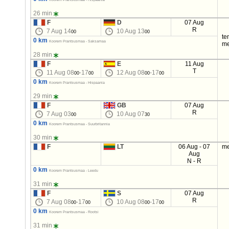
26 min
F
D
07 Aug
R
7 Aug 14
10 Aug 13
00
00
te
0 km
Koorem Prantsusmaa - Saksamaa
me
28 min
F
E
11 Aug
T
11 Aug 08
-17
12 Aug 08
-17
00
00
00
00
0 km
Koorem Prantsusmaa - Hispaania
29 min
F
GB
07 Aug
R
7 Aug 03
10 Aug 07
00
30
0 km
Koorem Prantsusmaa - Suurbritannia
30 min
F
LT
06 Aug - 07
me
Aug
N - R
0 km
Koorem Prantsusmaa - Leedu
31 min
F
S
07 Aug
R
7 Aug 08
-17
10 Aug 08
-17
00
00
00
00
0 km
Koorem Prantsusmaa - Rootsi
31 min