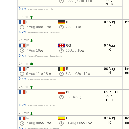
Aug
10 Aug 08
-17
00
00
N - R
0 km
Koorem Prantsusmaa - Läti
19 min
F
D
07 Aug
te
R
7 Aug 08
-17
7 Aug 17
00
00
00
0 km
Koorem Prantsusmaa - Saksamaa
24 min
F
GB
07 Aug
R
7 Aug 10
10 Aug 18
00
00
0 km
Koorem Prantsusmaa - Suurbritannia
24 min
F
B
06 Aug
te
N
me
6 Aug 11
-18
8 Aug 08
-15
00
00
00
00
0 km
Koorem Prantsusmaa - Belgia
25 min
F
PL
10 Aug - 11
Aug
13-14 Aug
E - T
0 km
Koorem Prantsusmaa - Poola
26 min
F
E
07 Aug
te
R
me
7 Aug 08
-17
11 Aug 08
-17
00
00
00
00
0 km
Koorem Prantsusmaa - Hispaania