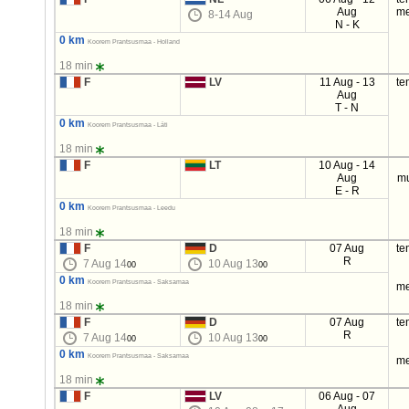
Aug
me
8-14 Aug
N - K
0 km
Koorem Prantsusmaa - Holland
18 min
F
LV
11 Aug - 13
te
Aug
T - N
0 km
Koorem Prantsusmaa - Läti
18 min
F
LT
10 Aug - 14
Aug
mu
E - R
0 km
Koorem Prantsusmaa - Leedu
18 min
F
D
07 Aug
te
R
7 Aug 14
10 Aug 13
00
00
0 km
Koorem Prantsusmaa - Saksamaa
me
18 min
F
D
07 Aug
te
R
7 Aug 14
10 Aug 13
00
00
0 km
Koorem Prantsusmaa - Saksamaa
me
18 min
F
LV
06 Aug - 07