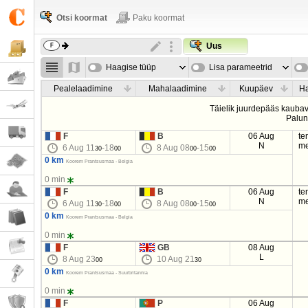
Otsi koormat
Paku koormat
Uus
Haagise tüüp
Lisa parameetrid
Pealelaadimine
Mahalaadimine
Kuupäev
Ha
Täielik juurdepääs kaubave
Palu
F
B
06 Aug
te
N
me
6 Aug 11
-18
8 Aug 08
-15
30
00
00
00
0 km
Koorem Prantsusmaa - Belgia
0 min
F
B
06 Aug
te
N
me
6 Aug 11
-18
8 Aug 08
-15
30
00
00
00
0 km
Koorem Prantsusmaa - Belgia
0 min
F
GB
08 Aug
L
8 Aug 23
10 Aug 21
00
30
0 km
Koorem Prantsusmaa - Suurbritannia
0 min
F
P
06 Aug