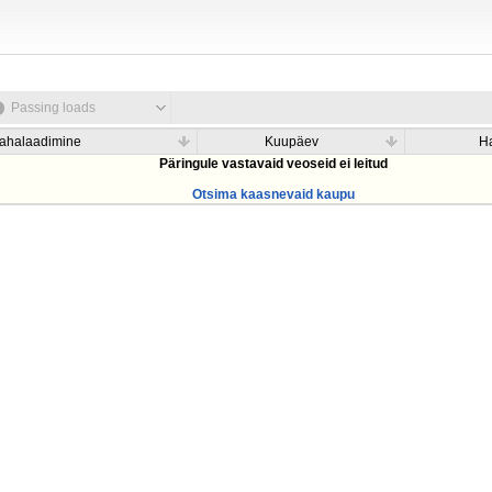
Passing loads
ahalaadimine
Kuupäev
H
Päringule vastavaid veoseid ei leitud
Otsima kaasnevaid kaupu