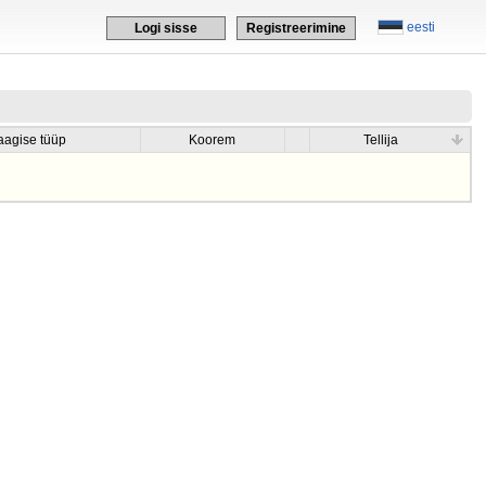
eesti
Logi sisse
Registreerimine
aagise tüüp
Koorem
Tellija