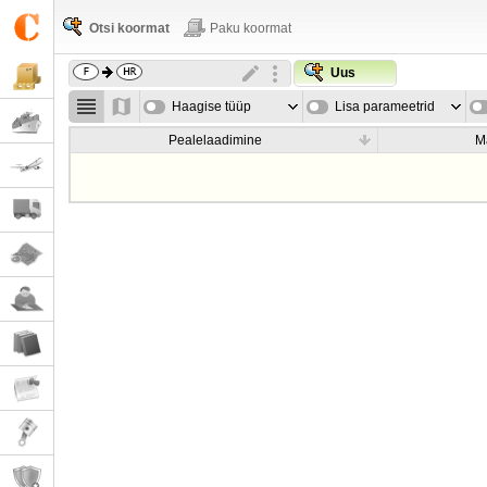
Otsi koormat
Paku koormat
Uus
Haagise tüüp
Lisa parameetrid
Pealelaadimine
M