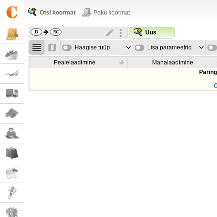
Otsi koormat
Paku koormat
Uus
Haagise tüüp
Lisa parameetrid
Pealelaadimine
Mahalaadimine
Päring
O