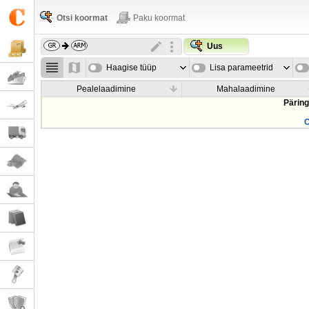
Otsi koormat
Paku koormat
Uus
Haagise tüüp
Lisa parameetrid
Pealelaadimine
Mahalaadimine
Päring
O