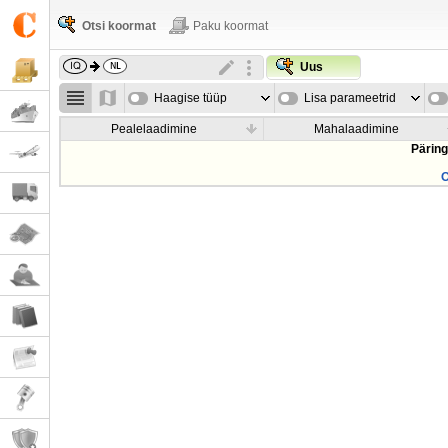
Otsi koormat
Paku koormat
Uus
Haagise tüüp
Lisa parameetrid
Pealelaadimine
Mahalaadimine
Päring
O