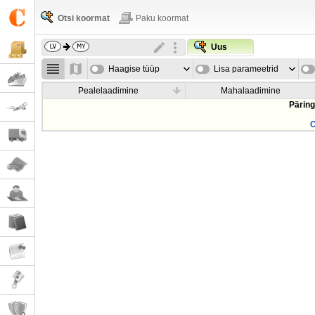
Otsi koormat
Paku koormat
Uus
Haagise tüüp
Lisa parameetrid
Pealelaadimine
Mahalaadimine
Päring
O