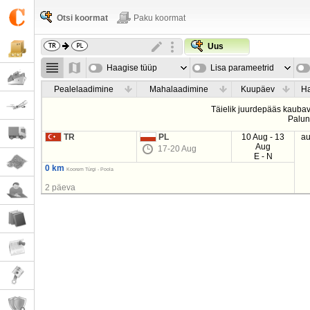
Otsi koormat
Paku koormat
Uus
Haagise tüüp
Lisa parameetrid
Pealelaadimine
Mahalaadimine
Kuupäev
Ha
Täielik juurdepääs kaubave
Palu
TR
PL
10 Aug - 13
au
Aug
17-20 Aug
E - N
0 km
Koorem Türgi - Poola
2 päeva