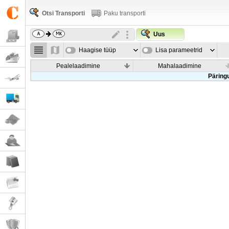
Otsi Transporti
Paku transporti
Uus
Haagise tüüp
Lisa parameetrid
Pealelaadimine
Mahalaadimine
Päringu