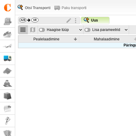
Otsi Transporti
Paku transporti
Uus
Haagise tüüp
Lisa parameetrid
Pealelaadimine
Mahalaadimine
Päringu