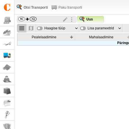
Otsi Transporti
Paku transporti
Uus
Haagise tüüp
Lisa parameetrid
Pealelaadimine
Mahalaadimine
Päringu