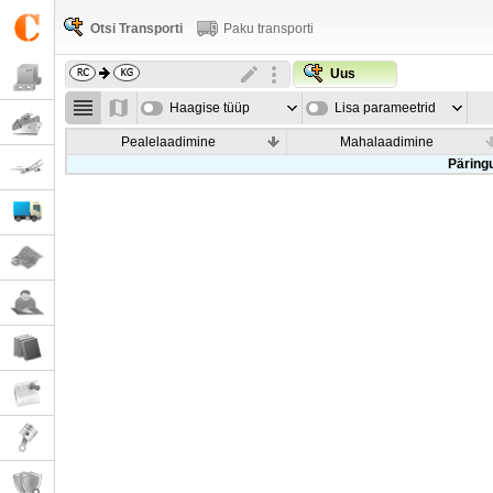
Otsi Transporti
Paku transporti
Uus
Haagise tüüp
Lisa parameetrid
Pealelaadimine
Mahalaadimine
Päringu