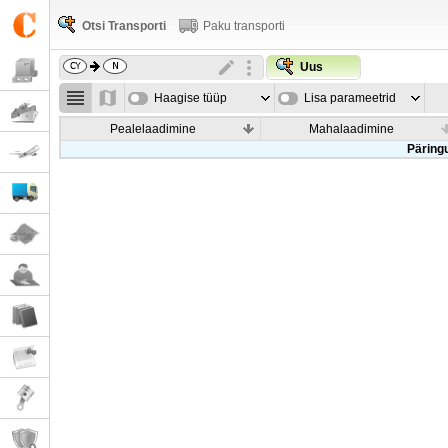
Otsi Transporti
Paku transporti
Uus
Haagise tüüp
Lisa parameetrid
Pealelaadimine
Mahalaadimine
Päringu