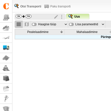
Otsi Transporti
Paku transporti
Uus
Haagise tüüp
Lisa parameetrid
Pealelaadimine
Mahalaadimine
Päringu