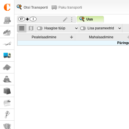
Otsi Transporti
Paku transporti
Uus
Haagise tüüp
Lisa parameetrid
Pealelaadimine
Mahalaadimine
Päringu