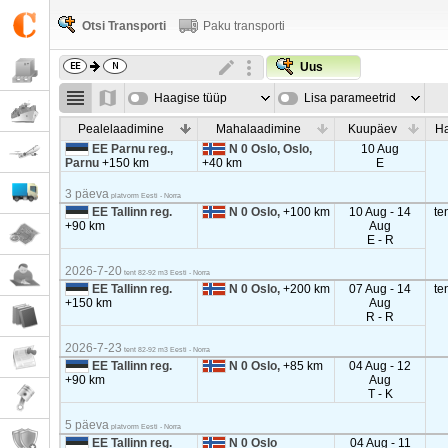
Otsi Transporti
Paku transporti
Uus
Haagise tüüp
Lisa parameetrid
Pealelaadimine
Mahalaadimine
Kuupäev
Ha
EE Parnu reg.,
N 0 Oslo, Oslo,
10 Aug
Parnu
+150 km
+40 km
E
3 päeva
platvorm Eesti - Norra
EE Tallinn reg.
N 0 Oslo,
+100 km
10 Aug - 14
te
+90 km
Aug
E - R
2026-7-20
tent 82-92 m3 Eesti - Norra
EE Tallinn reg.
N 0 Oslo,
+200 km
07 Aug - 14
te
+150 km
Aug
R - R
2026-7-23
tent 82-92 m3 Eesti - Norra
EE Tallinn reg.
N 0 Oslo,
+85 km
04 Aug - 12
+90 km
Aug
T - K
5 päeva
platvorm Eesti - Norra
EE Tallinn reg.
N 0 Oslo
04 Aug - 11