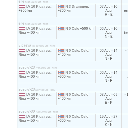
eile
mega 100 m3 Läti - Norra
LV 10 Riga reg.,
N 3 Drammen,
07 Aug - 10
+300 km
+300 km
Aug
me
R - E
eile
mega 100 m3 Läti - Norra
LV 10 Riga reg.,
N 0 Oslo
+500 km
06 Aug - 10
Riga
+400 km
Aug
te
N - E
3 päeva
tent 82-92 m3 Läti - Norra
LV 10 Riga reg.,
N 0 Oslo, Oslo,
06 Aug - 14
<
Riga
+450 km
+400 km
Aug
N - R
2026-7-23
<7.5t, 50m3 Läti - Norra
LV 10 Riga reg.,
N 0 Oslo, Oslo
06 Aug - 14
Riga
+400 km
+900 km
Aug
N - R
2026-7-23
autoveok Läti - Norra
LV 10 Riga reg.,
N 0 Oslo, Oslo
03 Aug - 09
<1
Riga
+400 km
+400 km
Aug
E - P
2026-7-30
<12.5t, 60m3 Läti - Norra
LV 10 Riga reg.,
N 0 Oslo, Oslo
19 Aug - 27
Riga
+450 km
+600 km
Aug
K - N