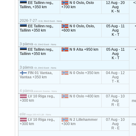
EE Tallinn reg.,
N 0 Oslo, Oslo
12 Aug - 20
<
Tallinn,
+350 km
+700 km
Aug
K - N
2026-7-27
<3.5t, 35m3 Eesti - Norra
EE Tallinn reg.,
N 0 Oslo, Oslo,
05 Aug - 11
Tallinn
+350 km
+600 km
Aug
K - T
3 päeva
<2t, 20m3 Eesti - Norra
EE Tallinn reg.,
N 9 Alta
+950 km
05 Aug - 11
Tallinn
+350 km
Aug
K - T
3 päeva
<2t, 20m3 Eesti - Norra
FIN 01 Vantaa,
N 0 Oslo
+350 km
04 Aug - 12
Vantaa
+350 km
Aug
T - K
4 päeva
platvorm Soome - Norra
LV 10 Riga reg.,
N 0 Oslo
+400 km
07 Aug - 10
+300 km
Aug
me
R - E
eile
mega 100 m3 Läti - Norra
LV 10 Riga reg.,
N 2 Lillehammer
07 Aug - 10
+300 km
+300 km
Aug
me
R - E