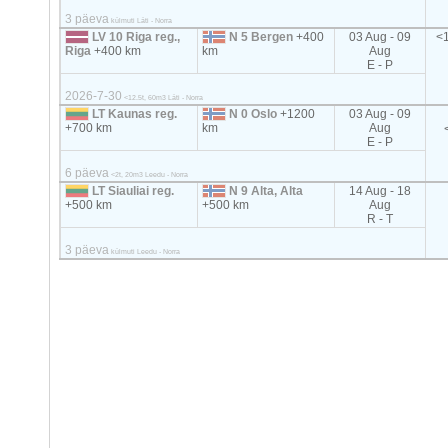
3 päeva
külmuti Läti - Norra
LV 10 Riga reg.,
N 5 Bergen
+400
03 Aug - 09
<1
Riga
+400 km
km
Aug
E - P
2026-7-30
<12.5t, 60m3 Läti - Norra
LT Kaunas reg.
N 0 Oslo
+1200
03 Aug - 09
+700 km
km
Aug
E - P
6 päeva
<2t, 20m3 Leedu - Norra
LT Siauliai reg.
N 9 Alta, Alta
14 Aug - 18
+500 km
+500 km
Aug
R - T
3 päeva
külmuti Leedu - Norra