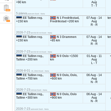
+90 km
Aug
T - T
5 päeva
platvorm Eesti - Norra
EE Tallinn reg.
N 1 Fredrikstad,
07 Aug - 14
te
+150 km
Fredrikstad
+200 km
Aug
R - R
2026-7-23
tent 82-92 m3 Eesti - Norra
EE Tallinn reg.
N 3 Drammen
07 Aug - 14
te
+150 km
+85 km
Aug
R - R
2026-7-23
tent 82-92 m3 Eesti - Norra
EE Tallinn reg.,
N 0 Oslo
+1500
01 Aug - 11
Tallinn
+200 km
km
Aug
L - T
2026-8-01
<2t, 20m3 Eesti - Norra
EE Tallinn reg.,
N 0 Oslo, Oslo,
06 Aug - 14
Tallinn
+700 km
+600 km
Aug
N - R
2026-7-23
külmuti Eesti - Norra
EE Tallinn reg.,
N 0 Oslo, Oslo
06 Aug - 14
Tallinn
+300 km
+900 km
Aug
N - R
2026-7-23
autoveok Eesti - Norra