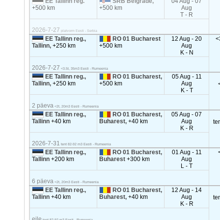
EE Tallinn reg.
SRB Belgrade,
04 Aug - 07
+500 km
+500 km
Aug
T - R
2026-7-27
platvorm Eesti - Serbia
EE Tallinn reg.,
RO 01 Bucharest
12 Aug - 20
<
Tallinn,
+250 km
+500 km
Aug
K - N
2026-7-27
<3.5t, 35m3 Eesti - Rumeenia
EE Tallinn reg.,
RO 01 Bucharest,
05 Aug - 11
Tallinn,
+250 km
+500 km
Aug
K - T
2 päeva
<2t, 20m3 Eesti - Rumeenia
EE Tallinn reg.,
RO 01 Bucharest,
05 Aug - 07
Tallinn
+40 km
Buharest,
+40 km
Aug
te
K - R
2026-7-31
tent 82-92 m3 Eesti - Rumeenia
EE Tallinn reg.,
RO 01 Bucharest,
01 Aug - 11
Tallinn
+200 km
Buharest
+300 km
Aug
L - T
6 päeva
<2t, 20m3 Eesti - Rumeenia
EE Tallinn reg.,
RO 01 Bucharest,
12 Aug - 14
Tallinn
+40 km
Buharest,
+40 km
Aug
te
K - R
eile
tent 82-92 m3 Eesti - Rumeenia