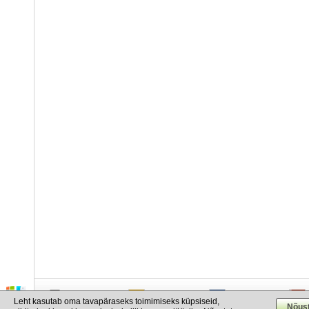
info@cargo.lt
+370 655 17777
+380 50 337-20-47
Leht kasutab oma tavapäraseks toimimiseks küpsiseid,