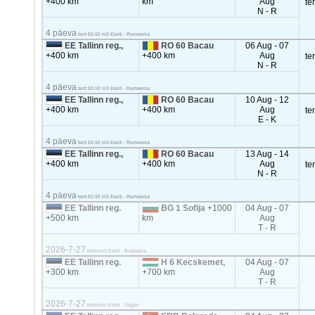
+400 km
km
Aug
te
N - R
4 päeva
tent 82-92 m3 Eesti - Rumeenia
EE Tallinn reg.,
RO 60 Bacau
06 Aug - 07
+400 km
+400 km
Aug
te
N - R
4 päeva
tent 82-92 m3 Eesti - Rumeenia
EE Tallinn reg.,
RO 60 Bacau
10 Aug - 12
+400 km
+400 km
Aug
te
E - K
4 päeva
tent 82-92 m3 Eesti - Rumeenia
EE Tallinn reg.,
RO 60 Bacau
13 Aug - 14
+400 km
+400 km
Aug
te
N - R
4 päeva
tent 82-92 m3 Eesti - Rumeenia
EE Tallinn reg.
BG 1 Sofija
+1000
04 Aug - 07
+500 km
km
Aug
T - R
2026-7-27
platvorm Eesti - Bulgaaria
EE Tallinn reg.
H 6 Kecskemet,
04 Aug - 07
+300 km
+700 km
Aug
T - R
2026-7-27
platvorm Eesti - Ungari