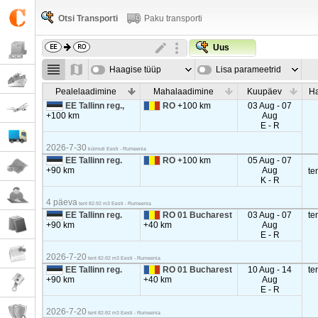
Otsi Transporti
Paku transporti
Uus
Haagise tüüp
Lisa parameetrid
Pealelaadimine
Mahalaadimine
Kuupäev
Ha
EE Tallinn reg.,
RO
+100 km
03 Aug - 07
+100 km
Aug
E - R
2026-7-30
külmuti Eesti - Rumeenia
EE Tallinn reg.
RO
+100 km
05 Aug - 07
+90 km
Aug
te
K - R
4 päeva
tent 82-92 m3 Eesti - Rumeenia
EE Tallinn reg.
RO 01 Bucharest
03 Aug - 07
te
+90 km
+40 km
Aug
E - R
2026-7-20
tent 82-92 m3 Eesti - Rumeenia
EE Tallinn reg.
RO 01 Bucharest
10 Aug - 14
te
+90 km
+40 km
Aug
E - R
2026-7-20
tent 82-92 m3 Eesti - Rumeenia