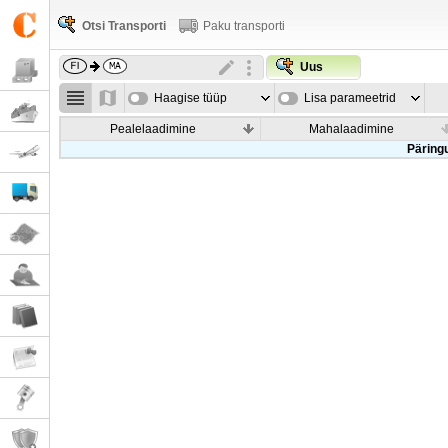
Otsi Transporti
Paku transporti
Uus
Haagise tüüp
Lisa parameetrid
Pealelaadimine
Mahalaadimine
Päringu