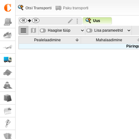
Otsi Transporti
Paku transporti
Uus
Haagise tüüp
Lisa parameetrid
Pealelaadimine
Mahalaadimine
Päringu