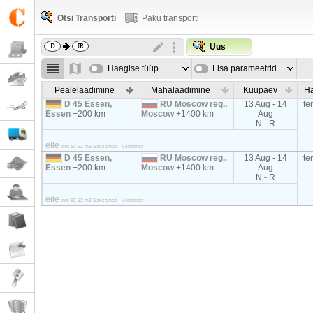
Otsi Transporti
Paku transporti
Uus
Haagise tüüp
Lisa parameetrid
Pealelaadimine
Mahalaadimine
Kuupäev
Ha
D 45 Essen,
RU Moscow reg.,
13 Aug - 14
te
Essen
+200 km
Moscow
+1400 km
Aug
N - R
eile
tent 82-92 m3 Saksamaa - Venemaa
D 45 Essen,
RU Moscow reg.,
13 Aug - 14
te
Essen
+200 km
Moscow
+1400 km
Aug
N - R
eile
tent 82-92 m3 Saksamaa - Venemaa