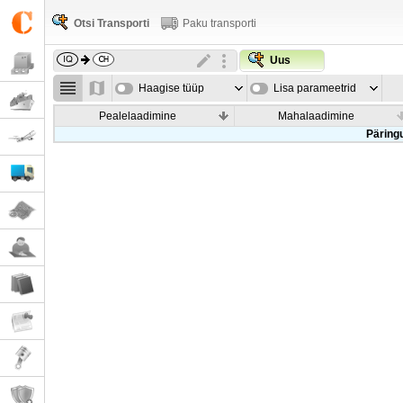
Otsi Transporti
Paku transporti
Uus
Haagise tüüp
Lisa parameetrid
Pealelaadimine
Mahalaadimine
Päringu