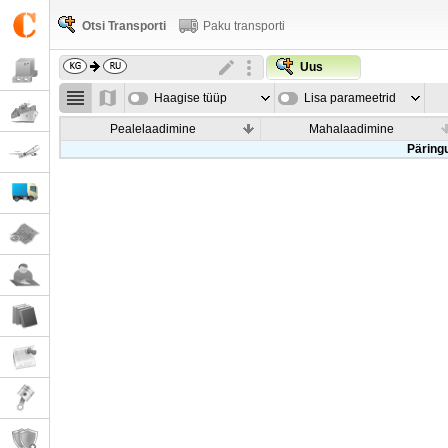
Otsi Transporti
Paku transporti
Uus
Haagise tüüp
Lisa parameetrid
Pealelaadimine
Mahalaadimine
Päringu