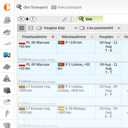
Otsi Transporti
Paku transporti
Uus
Haagise tüüp
Lisa parameetrid
Pealelaadimine
Mahalaadimine
Kuupäev
Ha
PL 00 Warsaw
P
+100 km
04 Aug - 12
+50 km
Aug
T - K
6 päeva
platvorm Poola - Portugal
PL 00 Warsaw
P 1 Lisboa,
+50
04 Aug - 11
+50 km
km
Aug
T - T
5 päeva
platvorm Poola - Portugal
LT Kaunas reg.
P 1 Lisboa,
03 Aug - 09
+800 km
Lisboa,
+800 km
Aug
E - P
6 päeva
<2t, 20m3 Leedu - Portugal
LT Kaunas reg.
E 29 Malaga,
03 Aug - 09
+800 km
+800 km
Aug
E - P
6 päeva
<2t, 20m3 Leedu - Hispaania