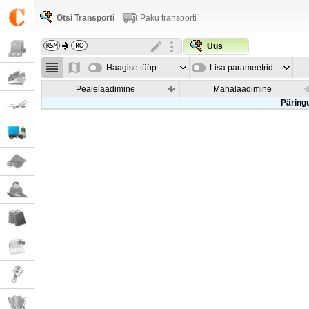
Otsi Transporti
Paku transporti
Uus
Haagise tüüp
Lisa parameetrid
Pealelaadimine
Mahalaadimine
Päringu