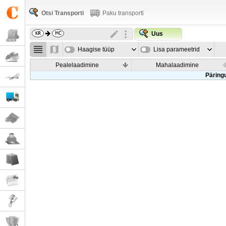
Otsi Transporti
Paku transporti
Uus
Haagise tüüp
Lisa parameetrid
Pealelaadimine
Mahalaadimine
Päringu