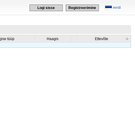
eesti
Logi sisse
Registreerimine
ise tüüp
Haagis
Ettevõte