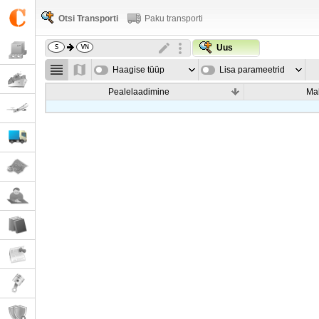
Otsi Transporti
Paku transporti
Uus
Haagise tüüp
Lisa parameetrid
Pealelaadimine
Ma