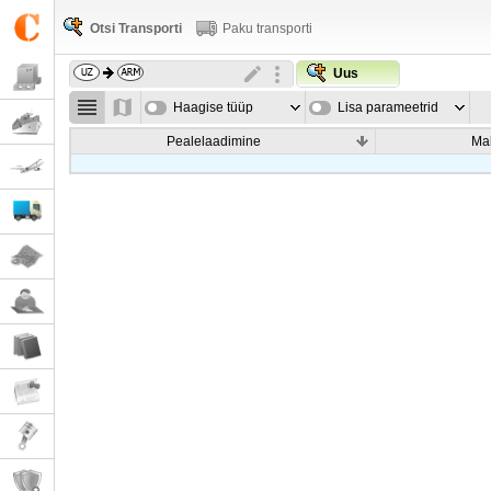
Otsi Transporti
Paku transporti
Uus
Haagise tüüp
Lisa parameetrid
Pealelaadimine
Ma