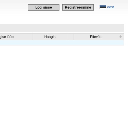
eesti
Logi sisse
Registreerimine
ise tüüp
Haagis
Ettevõte